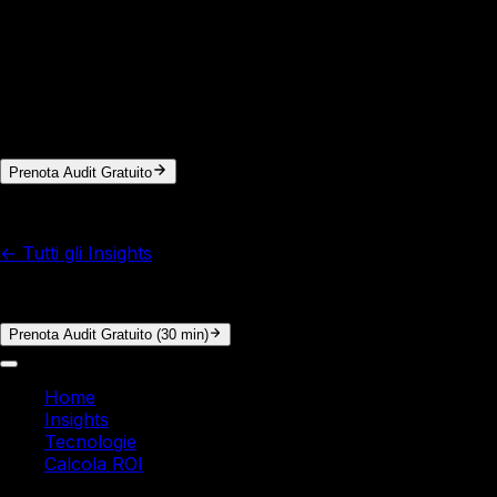
Italy Soft
Vuoi i numeri reali per la tua azienda?
In 30 minuti di audit gratuito analizziamo i tuoi processi e
calcoliamo il ROI concreto. Nessun impegno.
Prenota Audit Gratuito
© 2026 Italy Soft. Tutti i diritti riservati.
← Tutti gli Insights
Vuoi i numeri reali per la tua azienda?
Prenota Audit Gratuito (30 min)
Home
Insights
Tecnologie
Calcola ROI