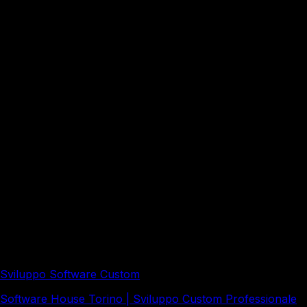
freelancer per il tuo progetto?
Come si verificano le competenze reali di un
team di sviluppatori?
Quali incentivi fiscali esistono per lo sviluppo di
software custom in Italia?
Redazione a cura di Italy Soft, con il supporto di strumenti
di intelligenza artificiale e revisione editoriale umana.
Approfondimenti correlati
Sviluppo Software Custom
Software House Torino | Sviluppo Custom Professionale