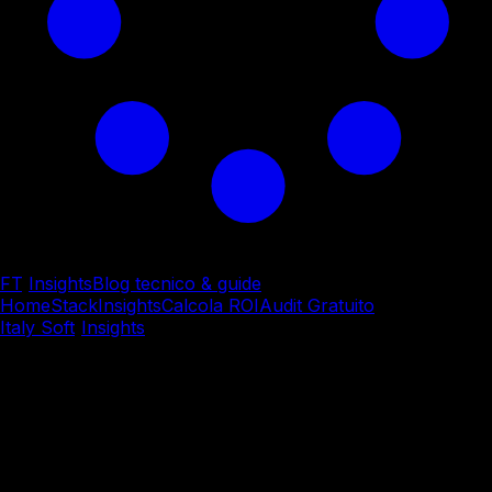
FT
/
Insights
Blog tecnico & guide
Home
Stack
Insights
Calcola ROI
Audit Gratuito
Italy Soft
/
Insights
/
Sviluppo Software Custom
Sviluppo Software Custom
Cerchi partner affidabili per
il tuo progetto software?
A
Torino trovi agenzie con