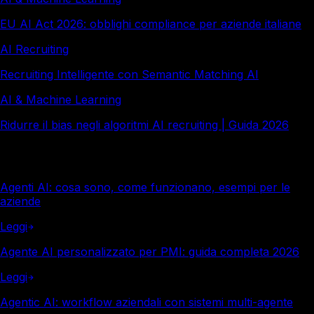
EU AI Act 2026: obblighi compliance per aziende italiane
AI Recruiting
Recruiting Intelligente con Semantic Matching AI
AI & Machine Learning
Ridurre il bias negli algoritmi AI recruiting | Guida 2026
Altro in questa categoria
Agenti AI: cosa sono, come funzionano, esempi per le
aziende
Leggi
Agente AI personalizzato per PMI: guida completa 2026
Leggi
Agentic AI: workflow aziendali con sistemi multi-agente