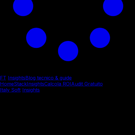
FT
/
Insights
Blog tecnico & guide
Home
Stack
Insights
Calcola ROI
Audit Gratuito
Italy Soft
/
Insights
/
Consulenza & Trasformazione Digitale
Consulenza & Trasformazione Digitale
Non è competizione tra
umano e macchina.
È
simbiosi intelligente.