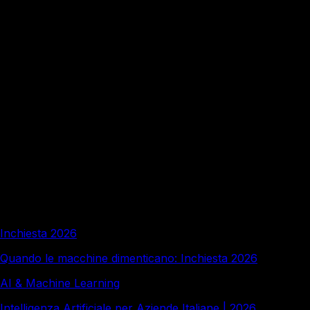
È troppo tardi per portare l'intelligenza artificiale
in azienda nel 2026?
Come vincere la resistenza dei dipendenti verso
l'intelligenza artificiale?
Redazione a cura di Italy Soft, con il supporto di strumenti
di intelligenza artificiale e revisione editoriale umana.
Approfondimenti correlati
Inchiesta 2026
Quando le macchine dimenticano: Inchiesta 2026
AI & Machine Learning
Intelligenza Artificiale per Aziende Italiane | 2026