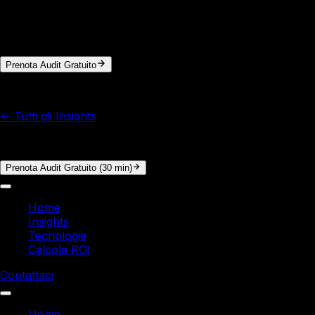
In 30 minuti di audit gratuito analizziamo i tuoi processi e
calcoliamo il ROI concreto. Nessun impegno.
Prenota Audit Gratuito
© 2026 Italy Soft. Tutti i diritti riservati.
← Tutti gli Insights
Vuoi i numeri reali per la tua azienda?
Prenota Audit Gratuito (30 min)
Home
Insights
Tecnologie
Calcola ROI
Contattaci
Home