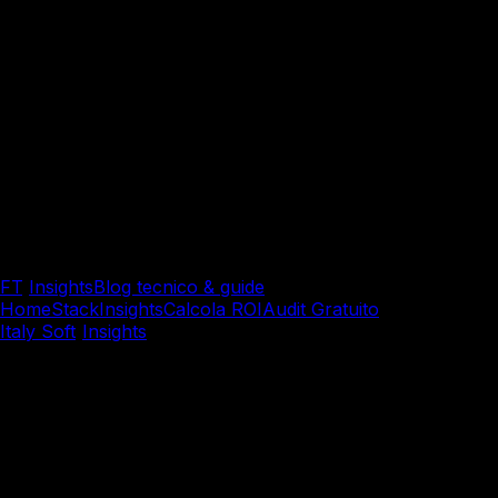
FT
/
Insights
Blog tecnico & guide
Home
Stack
Insights
Calcola ROI
Audit Gratuito
Italy Soft
/
Insights
/
System Integration & Cloud
System Integration & Cloud
Le tue API aziendali sono esp
è chiave per proteggere i dat