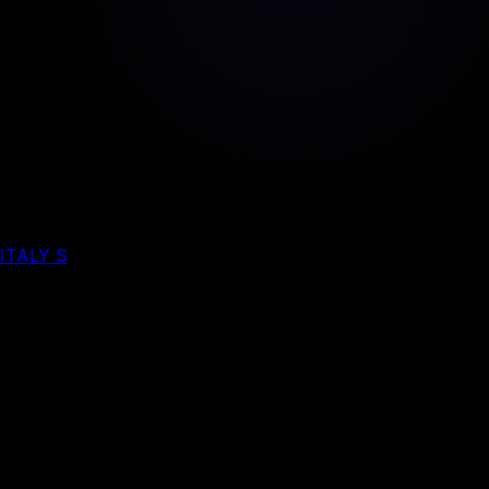
ITALY S