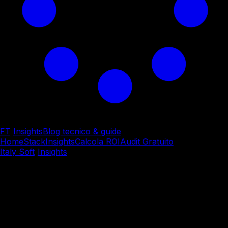
FT
/
Insights
Blog tecnico & guide
Home
Stack
Insights
Calcola ROI
Audit Gratuito
Italy Soft
/
Insights
/
System Integration & Cloud
System Integration & Cloud
I tuoi gestionali italiani non
parlano tra loro.
Ecco come
farli comunicare senza