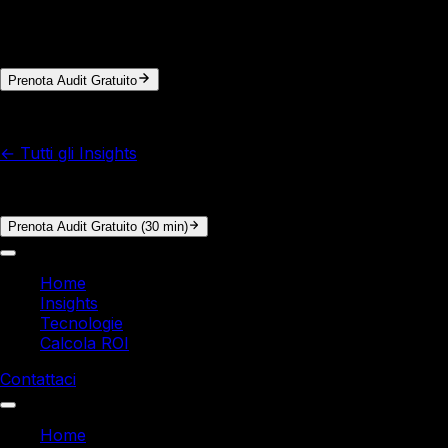
In 30 minuti di audit gratuito analizziamo i tuoi processi e
calcoliamo il ROI concreto. Nessun impegno.
Prenota Audit Gratuito
© 2026 Italy Soft. Tutti i diritti riservati.
← Tutti gli Insights
Vuoi i numeri reali per la tua azienda?
Prenota Audit Gratuito (30 min)
Home
Insights
Tecnologie
Calcola ROI
Contattaci
Home