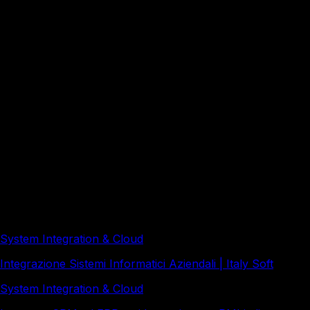
Come si testa un connettore con dati reali senza
esporre informazioni sensibili?
Qual è il monitoraggio minimo per un connettore
in produzione?
Redazione a cura di Italy Soft, con il supporto di strumenti
di intelligenza artificiale e revisione editoriale umana.
Approfondimenti correlati
System Integration & Cloud
Integrazione Sistemi Informatici Aziendali | Italy Soft
System Integration & Cloud