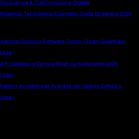
Consulenza & Trasformazione Digitale
Roadmap Tecnologica Aziendale: Guida Strategica 2026
Altro in questa categoria
Agenzie Sviluppo Software Torino | Team Qualificato
Leggi
API Gateway e Service Mesh su Kubernetes 2026
Leggi
Pattern Architetturali Avanzati per Sistemi Software
Leggi
Italy Soft
Vuoi i numeri reali per la tua azienda?
In 30 minuti di audit gratuito analizziamo i tuoi processi e