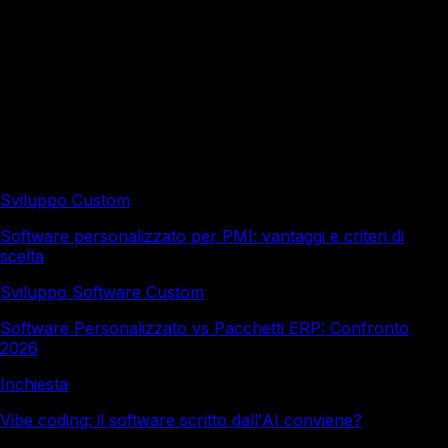
un progetto software su misura?
Redazione a cura di Italy Soft, con il supporto di strumenti
di intelligenza artificiale e revisione editoriale umana.
Approfondimenti correlati
Sviluppo Custom
Software personalizzato per PMI: vantaggi e criteri di
scelta
Sviluppo Software Custom
Software Personalizzato vs Pacchetti ERP: Confronto
2026
Inchiesta
Vibe coding: il software scritto dall'AI conviene?