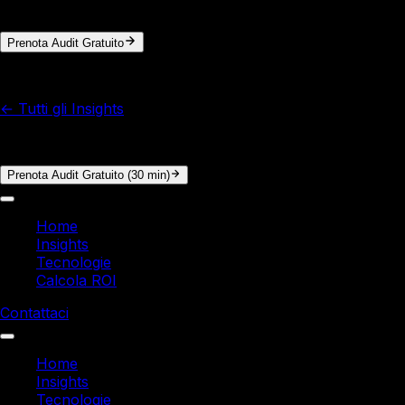
calcoliamo il ROI concreto. Nessun impegno.
Prenota Audit Gratuito
© 2026 Italy Soft. Tutti i diritti riservati.
← Tutti gli Insights
Vuoi i numeri reali per la tua azienda?
Prenota Audit Gratuito (30 min)
Home
Insights
Tecnologie
Calcola ROI
Contattaci
Home
Insights
Tecnologie