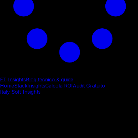
FT
/
Insights
Blog tecnico & guide
Home
Stack
Insights
Calcola ROI
Audit Gratuito
Italy Soft
/
Insights
/
Sviluppo Custom
Sviluppo Custom
Quanto Costa Davvero un
Software Personalizzato
Struttura dei Costi e ROI