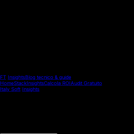
FT
/
Insights
Blog tecnico & guide
Home
Stack
Insights
Calcola ROI
Audit Gratuito
Italy Soft
/
Insights
/
Sviluppo Software Custom
Sviluppo Software Custom
Sviluppo Multipiattaforma n
Framework, architetture sostenibili e trade-off di perform