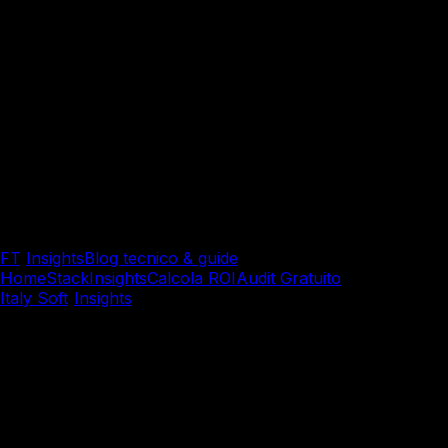
FT
/
Insights
Blog tecnico & guide
Home
Stack
Insights
Calcola ROI
Audit Gratuito
Italy Soft
/
Insights
/
Sviluppo Software Custom
Sviluppo Software Custom
Progettazione Intelligente d
denormalizzazione strategi