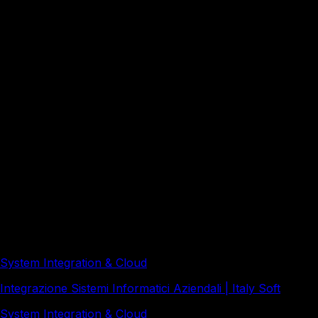
Quanto dura la migrazione cloud di un'intera
infrastruttura aziendale?
Meglio IaaS, PaaS o SaaS: quale scegliere per la
propria azienda?
Redazione a cura di Italy Soft, con il supporto di strumenti
di intelligenza artificiale e revisione editoriale umana.
Approfondimenti correlati
System Integration & Cloud
Integrazione Sistemi Informatici Aziendali | Italy Soft
System Integration & Cloud