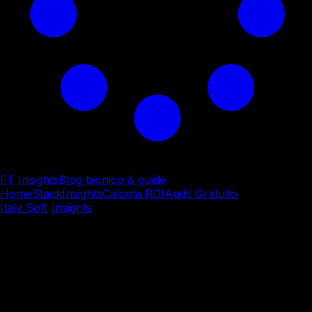
FT
/
Insights
Blog tecnico & guide
Home
Stack
Insights
Calcola ROI
Audit Gratuito
Italy Soft
/
Insights
/
System Integration & Cloud
System Integration & Cloud
Migrazione Cloud Aziendale
dal modello tradizionale
all'infrastruttura distribuita