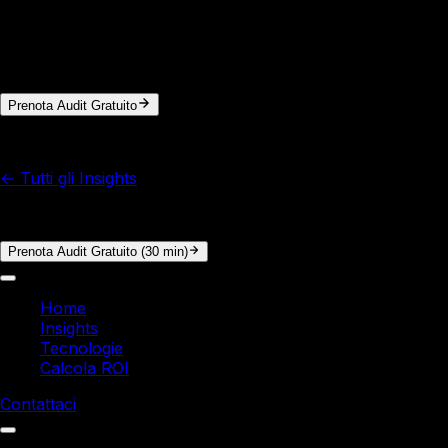
Vuoi i numeri reali per la tua azienda?
In 30 minuti di audit gratuito analizziamo i tuoi processi e
calcoliamo il ROI concreto. Nessun impegno.
Prenota Audit Gratuito
© 2026 Italy Soft. Tutti i diritti riservati.
← Tutti gli Insights
Vuoi i numeri reali per la tua azienda?
Prenota Audit Gratuito (30 min)
Home
Insights
Tecnologie
Calcola ROI
Contattaci