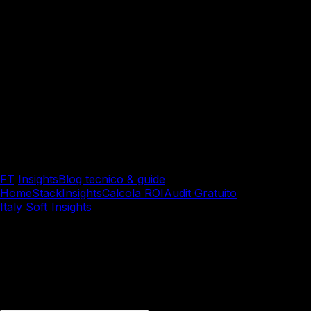
FT
/
Insights
Blog tecnico & guide
Home
Stack
Insights
Calcola ROI
Audit Gratuito
Italy Soft
/
Insights
/
Guida Pratica
Guida Pratica
Sviluppa un MVP
AI-nativo i
Scopri come costruire un prototipo di app AI aziendale con l