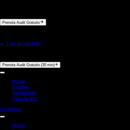
In 30 minuti di audit gratuito analizziamo i tuoi processi e
calcoliamo il ROI concreto. Nessun impegno.
Prenota Audit Gratuito
© 2026 Italy Soft. Tutti i diritti riservati.
← Tutti gli Insights
Vuoi i numeri reali per la tua azienda?
Prenota Audit Gratuito (30 min)
Home
Insights
Tecnologie
Calcola ROI
Contattaci
Home