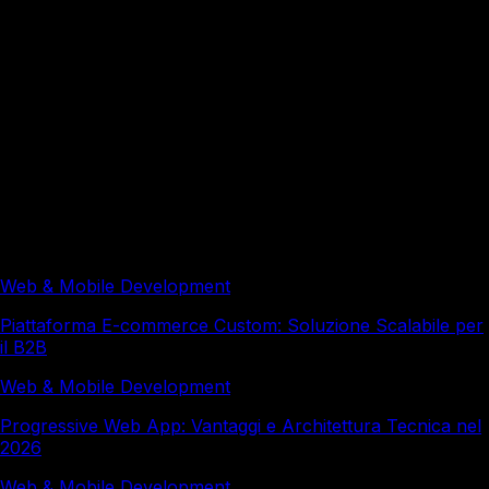
Come si integra il performance testing nella
pipeline CI/CD?
Redazione a cura di Italy Soft, con il supporto di strumenti
di intelligenza artificiale e revisione editoriale umana.
Approfondimenti correlati
Web & Mobile Development
Piattaforma E-commerce Custom: Soluzione Scalabile per
il B2B
Web & Mobile Development
Progressive Web App: Vantaggi e Architettura Tecnica nel
2026
Web & Mobile Development