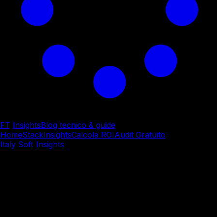
FT
/
Insights
Blog tecnico & guide
Home
Stack
Insights
Calcola ROI
Audit Gratuito
Italy Soft
/
Insights
/
Consulenza & Trasformazione Digitale
Consulenza & Trasformazione Digitale
Accelera le tue applicazioni
web oltre i limiti attuali
Performance Optimization