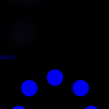
ITALY S