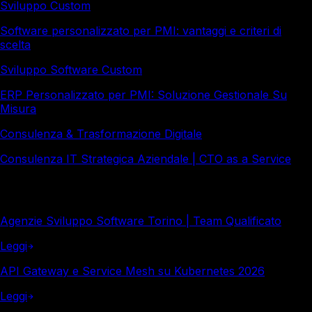
Sviluppo Custom
Software personalizzato per PMI: vantaggi e criteri di
scelta
Sviluppo Software Custom
ERP Personalizzato per PMI: Soluzione Gestionale Su
Misura
Consulenza & Trasformazione Digitale
Consulenza IT Strategica Aziendale | CTO as a Service
Altro in questa categoria
Agenzie Sviluppo Software Torino | Team Qualificato
Leggi
API Gateway e Service Mesh su Kubernetes 2026
Leggi